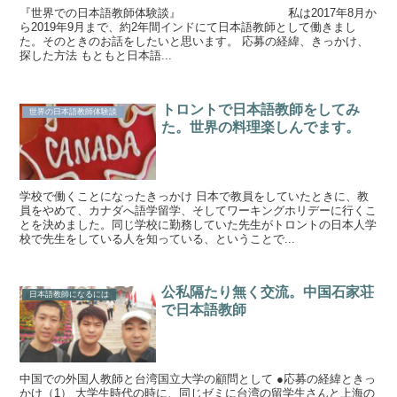
『世界での日本語教師体験談』 私は2017年8月か
ら2019年9月まで、約2年間インドにて日本語教師として働きまし
た。そのときのお話をしたいと思います。 応募の経緯、きっかけ、
探した方法 もともと日本語...
トロントで日本語教師をしてみ
世界の日本語教師体験談
た。世界の料理楽しんでます。
学校で働くことになったきっかけ 日本で教員をしていたときに、教
員をやめて、カナダへ語学留学、そしてワーキングホリデーに行くこ
とを決めました。同じ学校に勤務していた先生がトロントの日本人学
校で先生をしている人を知っている、ということで...
公私隔たり無く交流。中国石家荘
日本語教師になるには
で日本語教師
中国での外国人教師と台湾国立大学の顧問として ●応募の経緯ときっ
かけ（1） 大学生時代の時に、同じゼミに台湾の留学生さんと上海の