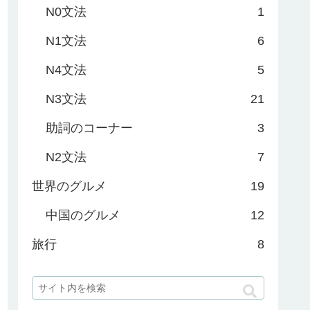
N0文法
1
N1文法
6
N4文法
5
N3文法
21
助詞のコーナー
3
N2文法
7
世界のグルメ
19
中国のグルメ
12
旅行
8