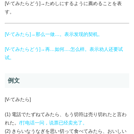
[V-てみたらどう]→ためしにするように薦めることを表
す。
[V-てみたら]→那么一做…。表示发现的契机。
[V-てみたらどう]→再…如何.…怎么样。表示劝人还要试
试。
例文
[V-てみたら]
(1) 電話でたずねてみたら、もう切符は売り切れたと言わ
れた。
/打电话一问，说票已经卖光了。
(2) きらいなうなぎを思い切って食べてみたら、おいしい