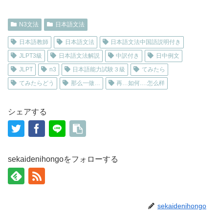
N3文法
日本語文法
日本語教師
日本語文法
日本語文法中国語説明付き
JLPT3級
日本語文法解説
中訳付き
日中例文
JLPT
n3
日本語能力試験３級
てみたら
てみたらどう
那么一做…
再…如何.…怎么样
シェアする
sekaidenihongoをフォローする
sekaidenihongo