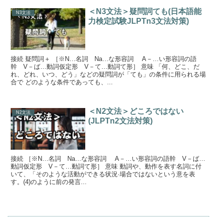
＜N3文法＞疑問詞ても(日本語能
N3文法
力検定試験JLPTn3文法対策)
接続 疑問詞＋ ［※N…名詞 Na…な形容詞 A－…い形容詞の語
幹 V－ば…動詞仮定形 V－て…動詞て形］ 意味 「何、どこ、だ
れ、どれ、いつ、どう」などの疑問詞が「ても」の条件に用られる場
合で どのような条件であっても、...
＜N2文法＞どころではない
N2文法
(JLPTn2文法対策)
接続 ［※N…名詞 Na…な形容詞 A－…い形容詞の語幹 V－ば…
動詞仮定形 V－て…動詞て形］ 意味 動詞や、動作を表す名詞に付
いて、「そのような活動ができる状況·場合ではないという意を表
す。(4)のように前の発言...