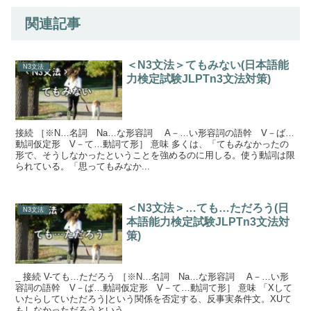
関連記事
＜N3文法＞てもみない(日本語能
N3文法
力検定試験JLPTn3文法対策)
接続 ［※N…名詞 Na…な形容詞 A－…い形容詞の語幹 V－ば…
動詞仮定形 V－て…動詞て形］ 意味 多くは、「てもみなかったの
形で、そうしなかったということを強めるのに用しる。使う動詞は限
られている。「思ってもみなか...
＜N3文法＞…ても…ただろう(日
N3文法
本語能力検定試験JLPTn3文法対
策)
_ 接続 V-ても…ただろう ［※N…名詞 Na…な形容詞 A－…い形
容詞の語幹 V－ば…動詞仮定形 V－て…動詞て形］ 意味 「Xして
いたらしていただろう|という関係を否定する、反事実条件文。XUて
もしなかっただろうという...