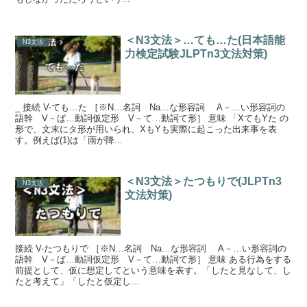
＜N3文法＞…ても…た(日本語能
N3文法
力検定試験JLPTn3文法対策)
_ 接続 V-ても…た ［※N…名詞 Na…な形容詞 A－…い形容詞の
語幹 V－ば…動詞仮定形 V－て…動詞て形］ 意味 「XてもYた の
形で、文末にタ形が用いられ、XもYも実際に起こった出来事を表
す。例えば(1)は「雨が降...
＜N3文法＞たつもりで(JLPTn3
N3文法
文法対策)
接続 V-たつもりで ［※N…名詞 Na…な形容詞 A－…い形容詞の
語幹 V－ば…動詞仮定形 V－て…動詞て形］ 意味 ある行為をする
前提として、仮に想定してという意味を表す。「したと見なして、し
たと考えて」「したと仮定し...