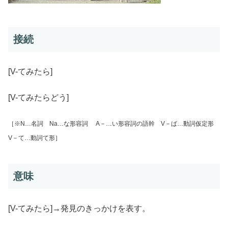
接続
[V-てみたら]
[V-てみたらどう]
［※N…名詞 Na…な形容詞 A－…い形容詞の語幹 V－ば…動詞仮定形
V－て…動詞て形］
意味
[V-てみたら]→発見のきっかけを表す。