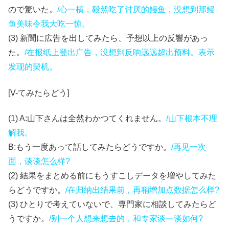
ので驚いた。
/心一横，毅然吃了讨厌的鳗鱼，没想到那鳗
鱼美味令我大吃一惊。
(3) 新聞に広告を出してみたら、予想以上の反響があっ
た。
/在报纸上登出广告，没想到反响远远超出预料。表示
发现的契机。
[V-てみたらどう]
(1) A:山下さんは全然わかつてくれません。
/山下根本不理
解我。
B:もう一度あって話してみたらどうですか。
/
再见一次
面，谈谈怎么样?
(2) 結果をまとめる前にもうすこしデータを増やしてみた
らどうですか。
/在归纳出结果前，再稍增加点数据怎么样?
(3) ひとりで考えていないで、専門家に相談してみたらど
うですか。
/别一个人想来想去的，和专家谈一谈如何?