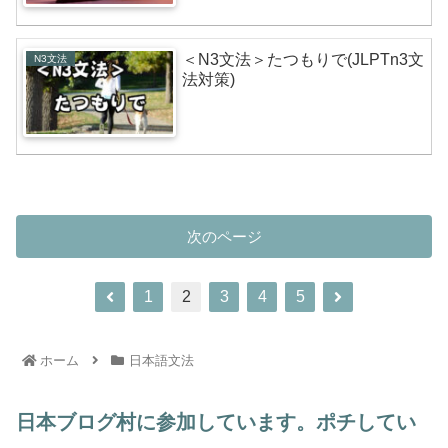
＜N3文法＞たつもりで(JLPTn3文
N3文法
法対策)
次のページ
1
2
3
4
5
ホーム
日本語文法
日本ブログ村に参加しています。ポチしてい