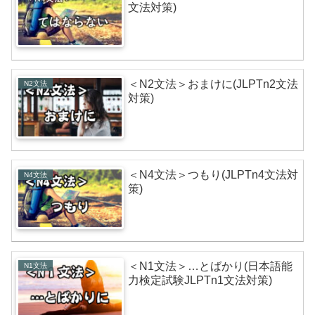
文法対策)
＜N2文法＞おまけに(JLPTn2文法
N2文法
対策)
＜N4文法＞つもり(JLPTn4文法対
N4文法
策)
＜N1文法＞…とばかり(日本語能
N1文法
力検定試験JLPTn1文法対策)